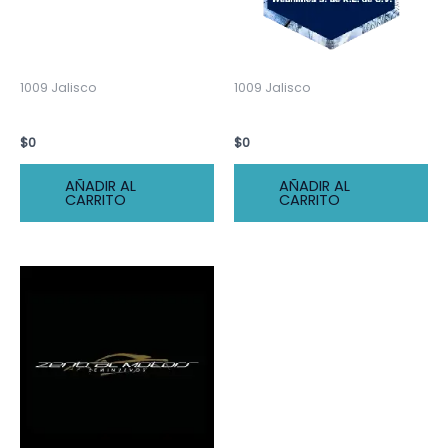
1009 Jalisco
1009 Jalisco
Mangueras y Conexiones
Webnlinea S. de R.L. de C.V.
$
0
$
0
AÑADIR AL
AÑADIR AL
CARRITO
CARRITO