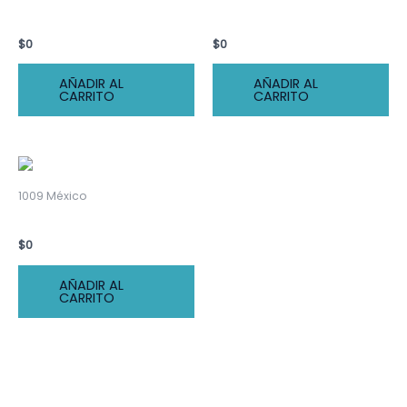
CBS Mayorista
Cocinas y Cocinetas
$
0
$
0
AÑADIR AL
AÑADIR AL
CARRITO
CARRITO
1009 México
Refrigas
$
0
AÑADIR AL
CARRITO