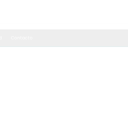
Ventas: (558) 8983514 Ext. 103
Soporte: (558) 8983514 Ext. 104
d
Contacto