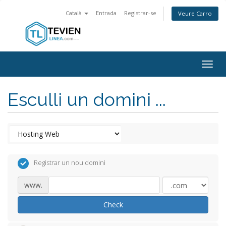
Català
Entrada
Registrar-se
Veure Carro
Togg
navig
Esculli un domini ...
Registrar un nou domini
www.
Check