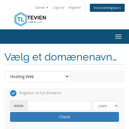
Dansk
Log ind
Register
Vis bestillingskurv
Togg
navig
Vælg et domænenavn…
Registrer et nyt domæne
www.
Check