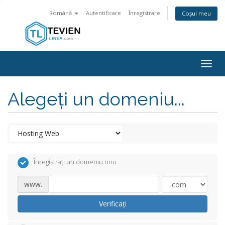
Română
Autentificare
Înregistrare
Coșul meu
Togg
navig
Alegeți un domeniu...
Înregistrați un domeniu nou
www.
Verificați