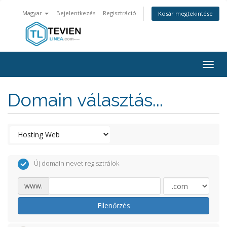
Magyar
Bejelentkezés
Regisztráció
Kosár megtekintése
Togg
navig
Domain választás...
Új domain nevet regisztrálok
www.
Ellenőrzés