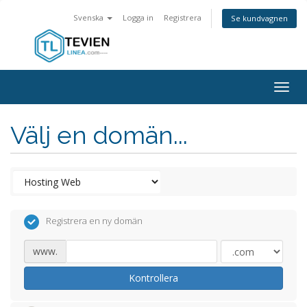
Svenska
Logga in
Registrera
Se kundvagnen
Togg
navig
Välj en domän...
Registrera en ny domän
www.
Kontrollera