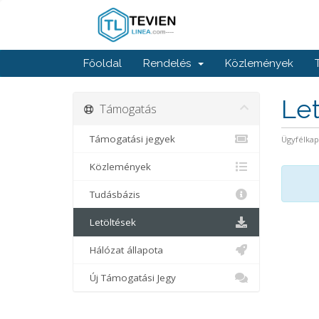
Főoldal
Rendelés
Közlemények
Le
Támogatás
Támogatási jegyek
Ügyfélka
Közlemények
Tudásbázis
Letöltések
Hálózat állapota
Új Támogatási Jegy