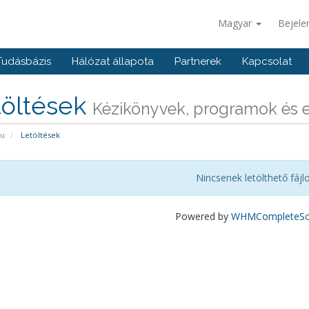
Magyar
Bejele
Tudásbázis
Hálózat állapota
Partnerek
Kapcsolat
töltések
Kézikönyvek, programok és e
pu
Letöltések
Nincsenek letölthető fájl
Powered by
WHMCompleteSol