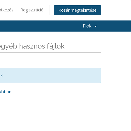
ntkezés
Regisztráció
Kosár megtekintése
Fiók
gyéb hasznos fájlok
ok
ution