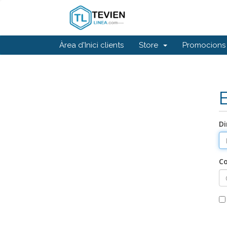
Àrea d'Inici clients
Store
Promocions
Di
C