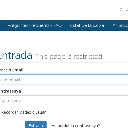
Cat
Preguntes Freqüents - FAQ
Estat de la xarxa
Afiliaci
Entrada
This page is restricted
recció Email
ontrasenya
Recordar Dades d'usuari
Ha perdut la contrasenya?