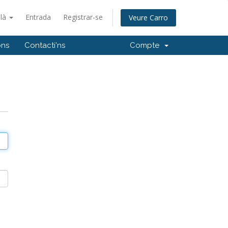
alà
Entrada
Registrar-se
Veure Carro
ons
Contacti'ns
Compte