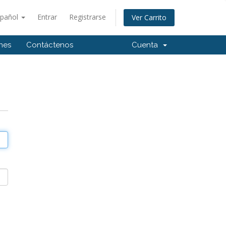
spañol
Entrar
Registrarse
Ver Carrito
ones
Contáctenos
Cuenta