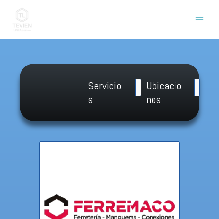
Ir
al
contenido
Servicio
Ubicacio
s
nes