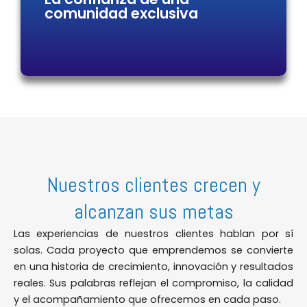
comunidad exclusiva
la competitividad de tu empresa.
Empresarios y empresas forman parte de
nuestra comunidad porque encuentran un
entorno profesional basado en la confianza,
la colaboración, el compromiso y la creación
Nuestros clientes crecen y
de relaciones empresariales duraderas que
generan valor real.
alcanzan sus metas
Las experiencias de nuestros clientes hablan por sí
solas. Cada proyecto que emprendemos se convierte
en una historia de crecimiento, innovación y resultados
reales. Sus palabras reflejan el compromiso, la calidad
y el acompañamiento que ofrecemos en cada paso.