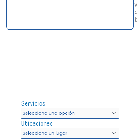
w
e
b
Servicios
Ubicaciones