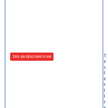
T
20% EN DESCUENTO EN
e
v
i
e
n
l
í
n
e