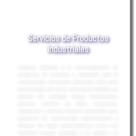
Servicios de Productos
Industriales
Empresa dedicada a la comercialización de
productos de ferretería y materiales para la
construcción, ofreciendo soluciones tanto para
profesionales del sector como para el público en
general. Su catálogo incluye herramientas,
pinturas, artículos de vidrio, conexiones,
mangueras y diversos insumos esenciales para
proyectos de construcción, mantenimiento y
mejoras del hogar, posicionándose como una
ferretería integral orientada a la calidad y el