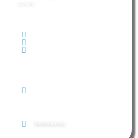
servicio.
CONTACTO:
6672572257
6677607060
ventas-
matriz@ferremaco.mx
Calz.
Heroico
colegio
militar
#1609 Col.
Sinaloa
Culiacán
Sin.
ferremaco.mx