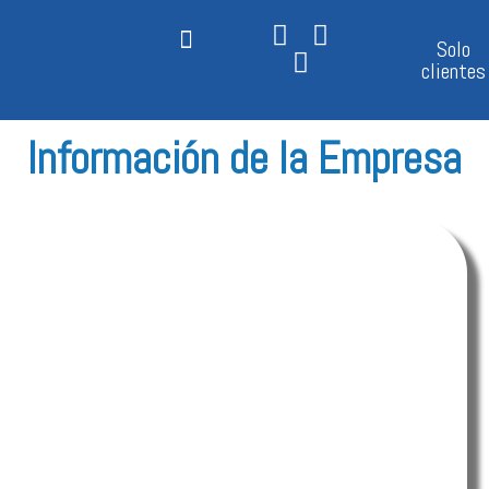
Ir
al
Solo
contenido
clientes
Información de la Empresa
Ferremaco