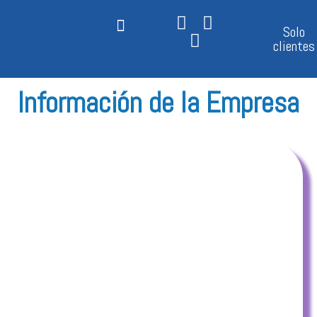
Ir
al
Solo
contenido
clientes
Información de la Empresa
Etron Reps