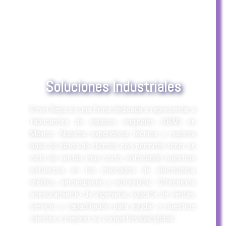
Soluciones Industriales
Etron Reps es una firma dedicada a representar a
fabricantes de equipos originales (OEM) en
México. Nuestra experiencia técnica y nuestra
base de datos de clientes nos permiten tener un
ciclo de ventas muy corto, enfocando nuestros
esfuerzos en los mercados de electrónica,
médico, aeroespacial y automotriz. Ofrecemos
asesoramiento de ingeniería, soporte de ventas,
servicio y capacitación para ayudar a nuestros
clientes a mejorar su competitividad global.