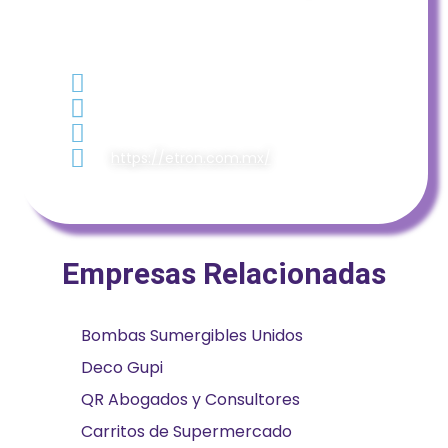
CONTACTO:
6641295364
5216641295364
customer.service@etronreps.com
https://etron.com.mx/
Empresas Relacionadas
Bombas Sumergibles Unidos
Deco Gupi
QR Abogados y Consultores
Carritos de Supermercado