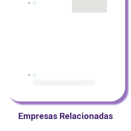
Blvd. San
Angel,
Mercado
de
Abastos,
80280
Culiacán
Rosales,
Sin.
https://generalcode.com.mx/
Empresas Relacionadas