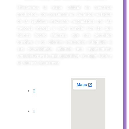
Ofrecemos la mejor calidad en nuestros
productos, con presencia en distintos estados
de la república mexicana; respaldados por las
mejores marcas a nivel mundial con las que
hemos hecho alianzas, que nos permiten
brindarle a los clientes soluciones integrales a
sus necesidades; además nos capacitamos
constantemente para garantizar un mejor trato y
un servicio de primera.
CONTACTO:
6671435731
6671753833