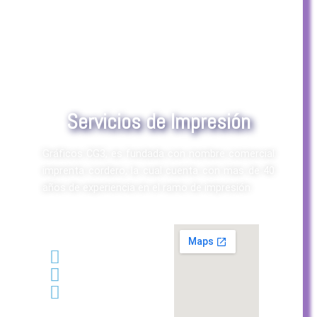
Servicios de Impresión
Gráficos CG3, es fundada con nombre comercial
imprenta cordero, la cual cuenta con mas de 40
años de experiencia en el ramo de impresión.
CONTACTO:
6677161048
6671500727
ventas@imprentacordero.com.mx
Juan José