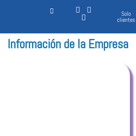
Ir
al
Solo
contenido
clientes
Información de la Empresa
Gráficos CG3 Imprenta Cordero