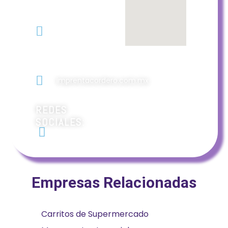
Ríos #955
pte. Col.
Jorge
Almada en
Culiacán,
Sinaloa
imprentacordero.com.mx
REDES
SOCIALES:
Empresas Relacionadas
Carritos de Supermercado