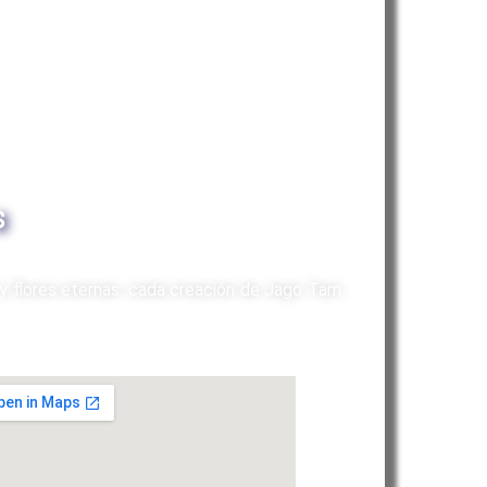
s
y flores eternas: cada creación de Jago Tam