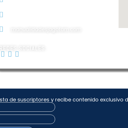
Valle de bravo #129 colonia
Maravillas, CD. Netzahualcoyotl,
Código postal 57410
manualidadesjagotam.com
REDES SOCIALES:
sta de suscriptores y recibe contenido exclusivo 