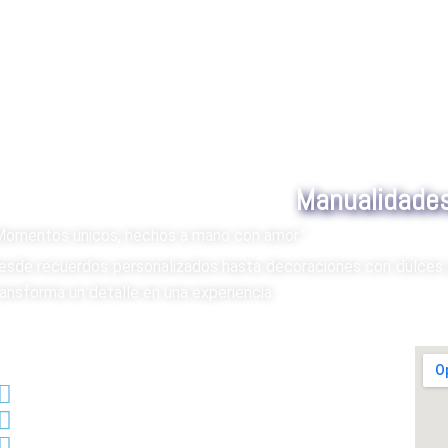
Manualidade
Momentos únicos, hechos a mano con amor.”
esde recuerdos personalizados hasta decoraciones con dulces 
ransforma un detalle en una experiencia.
CONTACTO:
5540962554
5215540962554
cotizaciones@manualidadesjagotam.com