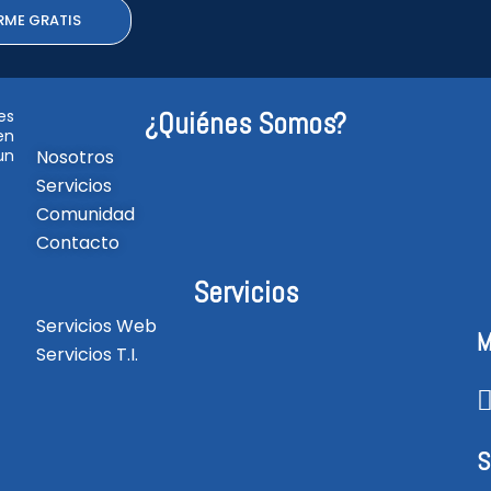
RME GRATIS
es
¿Quiénes Somos?
en
un
Nosotros
Servicios
Comunidad
Contacto
Servicios
Servicios Web
M
Servicios T.I.
S