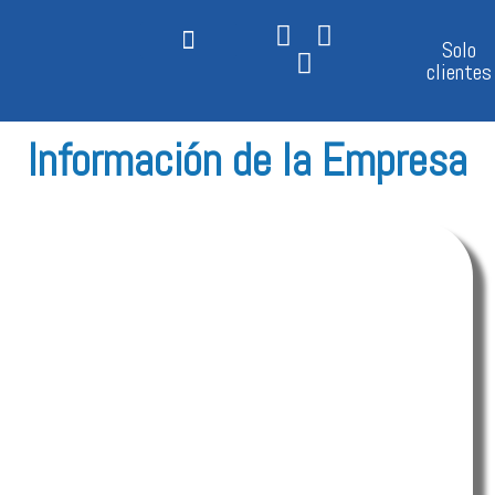
Ir
al
Solo
contenido
clientes
Información de la Empresa
Carritos de Supermercado