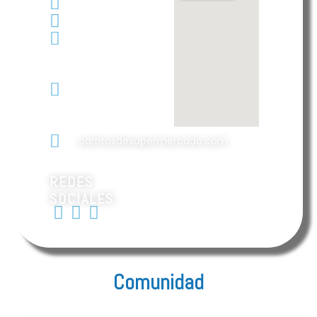
5558655623
5567054816
pincomex@yahoo.com.mx
Parque
Resc.
Coacalco,
Estado de
México
carritosdesupermercado.com
REDES
SOCIALES:
Comunidad