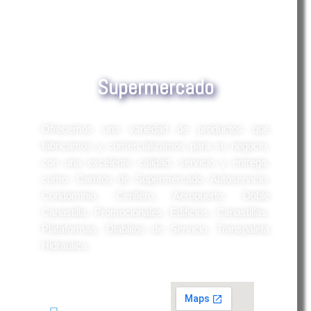
Supermercado
Ofrecemos una variedad de productos que
fabricamos y comercializamos para su negocio,
con una excelente calidad, servicio y entrega,
como: Carritos de Supermercado, Autoservicio,
Condominio, Cerillero, Aeropuerto, Doble
Canastilla, Promocionales, Edificios, Canastillas,
Plataformas, Diablitos de Servicio, Transpaleta
Hidráulica.
CONTACTO: